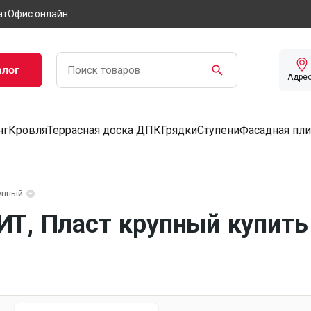
ат
Офис онлайн
алог
Адре
нг
Кровля
Террасная доска ДПК
Грядки
Ступени
Фасадная пли
упный
Т, Пласт крупный купить