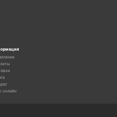
ормация
омпании
такты
тавка
ата
врат
с онлайн