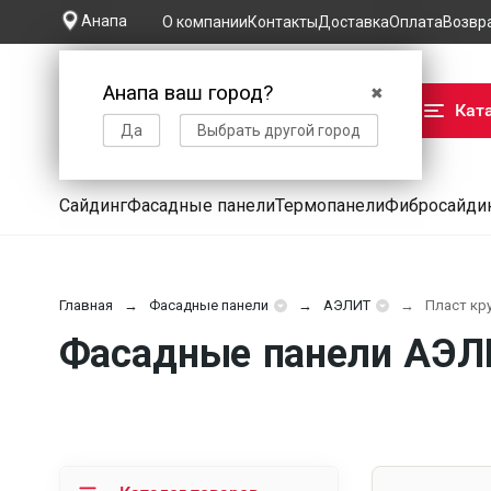
Анапа
О компании
Контакты
Доставка
Оплата
Возвр
Анапа ваш город?
✖
Кат
Да
Выбрать другой город
Сайдинг
Фасадные панели
Термопанели
Фибросайди
Главная
Фасадные панели
АЭЛИТ
Пласт кр
Фасадные панели АЭЛИ