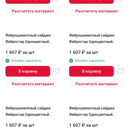
Рассчитать материал
Рассчитать материал
Фиброцементный сайдинг
Фиброцементный сайдинг
Фибростар Одноцветный
Фибростар Одноцветный
190x3000x8мм КР 04 Цвет
190x3000x8мм КР 06 Бежевый
1 607
₽
за шт
1 607
₽
за шт
Гавайский Песок
Можно заказать
Можно заказать
В корзину
В корзину
Рассчитать материал
Рассчитать материал
Фиброцементный сайдинг
Фиброцементный сайдинг
Фибростар Одноцветный
Фибростар Одноцветный
190x3000x8мм КР 07 Бежевый
190x3000x8 мм КР 08 Спалая
1 607
₽
за шт
1 607
₽
за шт
Насыщенный
Груша