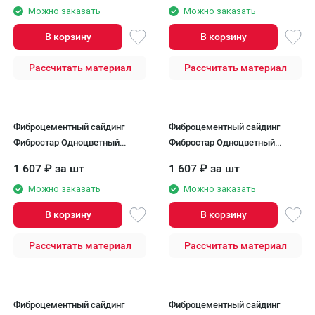
Можно заказать
Можно заказать
В корзину
В корзину
Рассчитать материал
Рассчитать материал
Фиброцементный сайдинг
Фиброцементный сайдинг
Фибростар Одноцветный
Фибростар Одноцветный
190х3000х8мм КР 12 Серый
190x3000x8 мм КР 16 Серый
1 607
₽
за шт
1 607
₽
за шт
Галька
Минерал
Можно заказать
Можно заказать
В корзину
В корзину
Рассчитать материал
Рассчитать материал
Фиброцементный сайдинг
Фиброцементный сайдинг