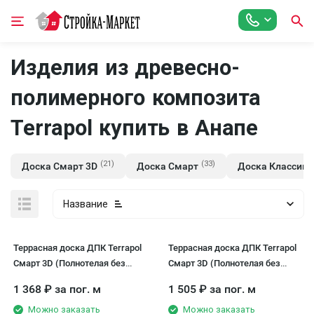
Изделия из древесно-
полимерного композита
Terrapol купить в Анапе
(21)
(33)
(
Доска Смарт 3D
Доска Смарт
Доска Классик
Название
Террасная доска ДПК Terrapol
Террасная доска ДПК Terrapol
Смарт 3D (Полнотелая без
Смарт 3D (Полнотелая без
паза) Венге Соренто
паза) Анис
1 368
₽
за пог. м
1 505
₽
за пог. м
Можно заказать
Можно заказать