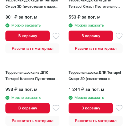
Террасная доска ДПК Terrapol
Террасная доска из ДПК
Смарт 3D (пустотелая с пазом)
Terrapol Смарт Пустотелая с
Венге Соренто
пазом
801
₽
за пог. м
553
₽
за пог. м
Можно заказать
Можно заказать
В корзину
В корзину
Рассчитать материал
Рассчитать материал
Террасная доска из ДПК
Террасная доска ДПК Terrapol
Terrapol Классик Пустотелая с
Смарт 3D (полнотелая с
пазом
пазом) Венге Соренто
993
₽
за пог. м
1 244
₽
за пог. м
Можно заказать
Можно заказать
В корзину
В корзину
Рассчитать материал
Рассчитать материал