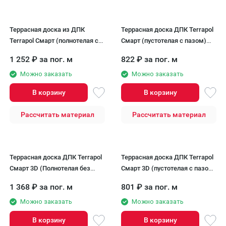
Террасная доска из ДПК
Террасная доска ДПК Terrapol
Terrapol Смарт (полнотелая с
Смарт (пустотелая с пазом)
пазом) Чёрное дерево
Чёрное дерево
1 252
₽
за пог. м
822
₽
за пог. м
Можно заказать
Можно заказать
В корзину
В корзину
Рассчитать материал
Рассчитать материал
Террасная доска ДПК Terrapol
Террасная доска ДПК Terrapol
Смарт 3D (Полнотелая без
Смарт 3D (пустотелая с пазом)
паза) Тик Киото
Тик Киото
1 368
₽
за пог. м
801
₽
за пог. м
Можно заказать
Можно заказать
В корзину
В корзину