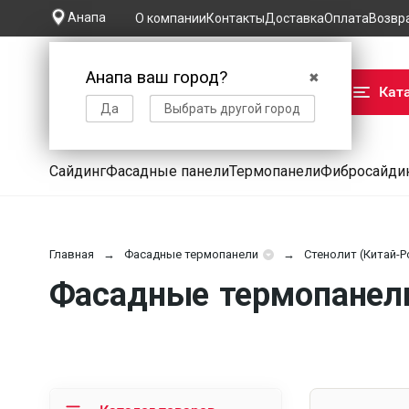
Анапа
О компании
Контакты
Доставка
Оплата
Возвр
Анапа ваш город?
✖
Кат
Да
Выбрать другой город
Сайдинг
Фасадные панели
Термопанели
Фибросайди
Главная
Фасадные термопанели
Стенолит (Китай-Р
Фасадные термопанели