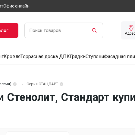
ат
Офис онлайн
алог
Адре
нг
Кровля
Террасная доска ДПК
Грядки
Ступени
Фасадная пли
оссия)
Серия СТАНДАРТ
 Стенолит, Стандарт купи