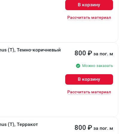
В корзину
Рассчитать материал
nus (T), Темно-коричневый
800
₽
за пог. м
Можно заказать
В корзину
Рассчитать материал
us (T), Терракот
800
₽
за пог. м