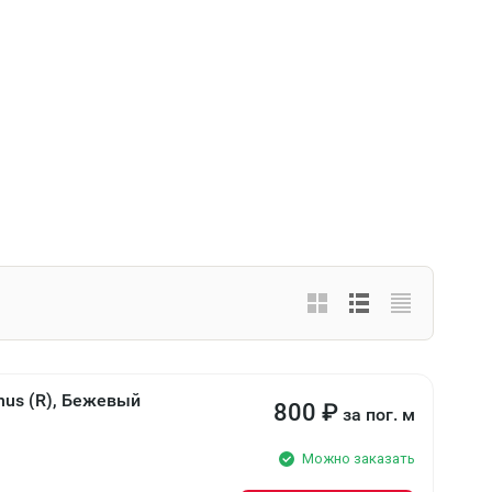
nus (R), Бежевый
800
₽
за пог. м
Можно заказать