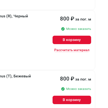
us (R), Черный
800
₽
за пог. м
Можно заказать
В корзину
Рассчитать материал
nus (T), Бежевый
800
₽
за пог. м
Можно заказать
В корзину