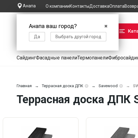
Анапа
О компании
Контакты
Доставка
Оплата
Возвр
Анапа ваш город?
✖
Кат
Да
Выбрать другой город
Сайдинг
Фасадные панели
Термопанели
Фибросайди
Главная
Террасная доска ДПК
Savewood
SW
Террасная доска ДПК S