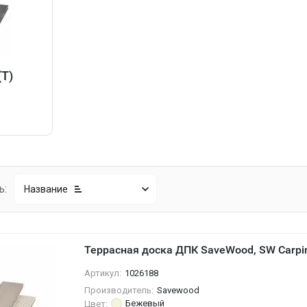
(T)
в
ь:
Название
Террасная доска ДПК SaveWood, SW Carpi
Артикул:
1026188
Производитель:
Savewood
Бежевый
Цвет: