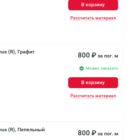
В корзину
Рассчитать материал
us (R), Графит
800
₽
за пог. м
Можно заказать
В корзину
Рассчитать материал
nus (R), Пепельный
800
₽
за пог. м