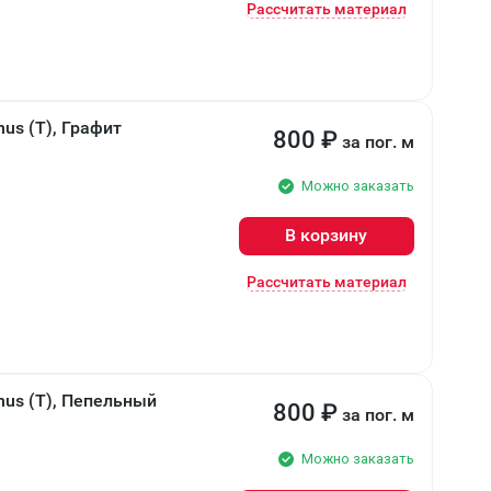
Рассчитать материал
us (T), Графит
800
₽
за пог. м
Можно заказать
В корзину
Рассчитать материал
nus (T), Пепельный
800
₽
за пог. м
Можно заказать