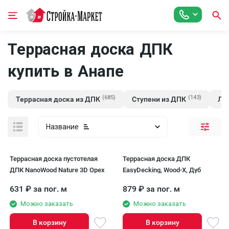
Террасная доска ДПК
купить в Анапе
(685)
(143)
Террасная доска из ДПК
Ступени из ДПК
Ла
Название
Террасная доска пустотелая
Террасная доска ДПК
ДПК NanoWood Nature 3D Орех
EasyDecking, Wood-X, Дуб
631
₽
за пог. м
879
₽
за пог. м
Можно заказать
Можно заказать
В корзину
В корзину