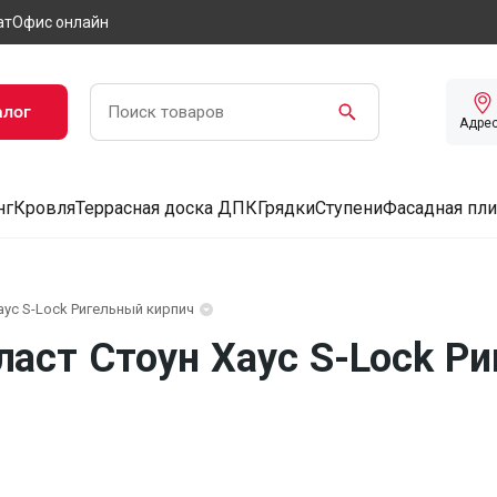
ат
Офис онлайн
алог
Адре
нг
Кровля
Террасная доска ДПК
Грядки
Ступени
Фасадная пли
аус S-Lock Ригельный кирпич
аст Стоун Хаус S-Lock Р