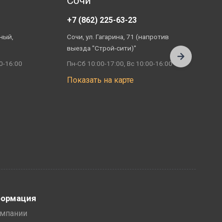
Сочи
+7 (862) 225-63-23
+
ный,
Сочи, ул. Гагарина, 71 (напротив
А
выезда "Строй-сити)"
П
0-16:00
Пн-Сб 10:00-17:00, Вс 10:00-16:00
П
Показать на карте
ормация
омпании