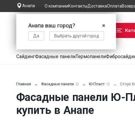
Анапа
О компании
Контакты
Доставка
Оплата
Возвр
Анапа ваш город?
✖
Кат
Да
Выбрать другой город
Сайдинг
Фасадные панели
Термопанели
Фибросайди
Главная
Фасадные панели
Ю-Пласт
Стоун Х
Фасадные панели Ю-Пл
купить в Анапе