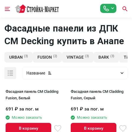
Фасадные панели из ДПК
CM Decking купить в Анапе
(3)
(2)
(3)
(3)
URBAN
FUSION
VINTAGE
BARK
Tim
Название
Фасадная панель CM Cladding
Фасадная панель CM Cladding
Fusion, Белый
Fusion, Серый
691
₽
за пог. м
691
₽
за пог. м
Можно заказать
Можно заказать
В корзину
В корзину