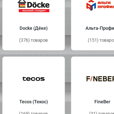
Docke (Дёке)
Альта-Профи
(376) товаров
(151) товар
Tecos (Текос)
FineBer
(169) товаров
(31) товаро