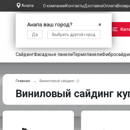
Анапа
О компании
Контакты
Доставка
Оплата
Возвр
Анапа ваш город?
✖
Кат
Да
Выбрать другой город
Сайдинг
Фасадные панели
Термопанели
Фибросайди
Главная
Виниловый сайдинг
Виниловый сайдинг ку