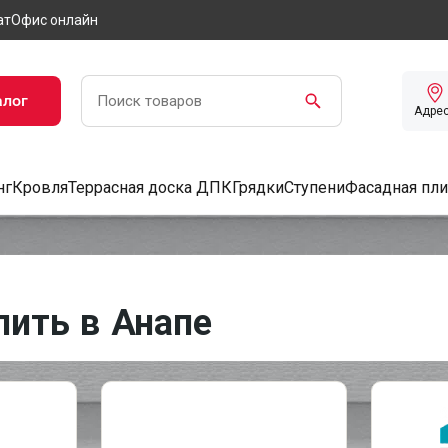
ат
Офис онлайн
алог
Адре
нг
Кровля
Террасная доска ДПК
Грядки
Ступени
Фасадная пли
пить в Анапе