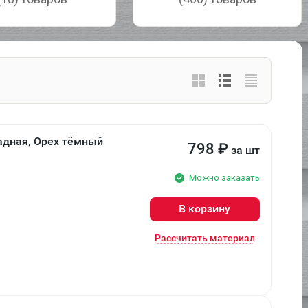
адная, Орех тёмный
798
₽
за шт
Можно заказать
В корзину
Рассчитать материал