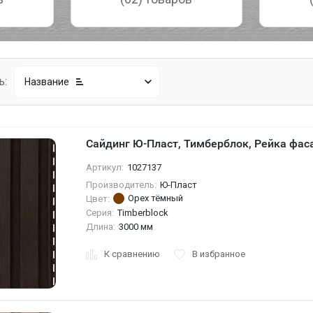
ь:
Название
Сайдинг Ю-Пласт, Тимберблок, Рейка фас
Артикул:
1027137
Производитель:
Ю-Пласт
Орех тёмный
Цвет:
Серия:
Timberblock
Длина:
3000 мм
К сравнению
В избранное