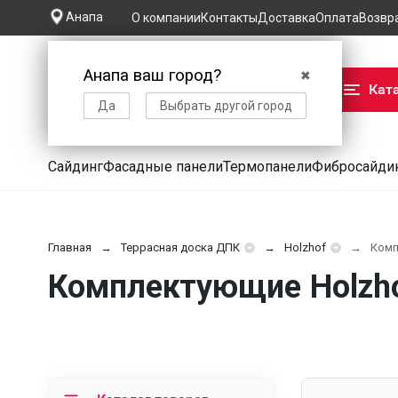
Анапа
О компании
Контакты
Доставка
Оплата
Возвр
Анапа ваш город?
✖
Кат
Да
Выбрать другой город
Сайдинг
Фасадные панели
Термопанели
Фибросайди
Главная
Террасная доска ДПК
Holzhof
Комп
Комплектующие Holzho