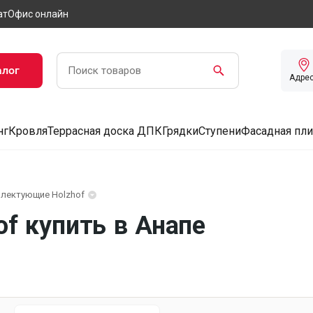
ат
Офис онлайн
алог
Адре
нг
Кровля
Террасная доска ДПК
Грядки
Ступени
Фасадная пли
лектующие Holzhof
f купить в Анапе