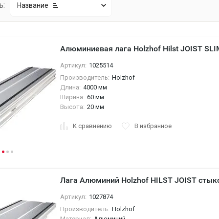
ь:
Название
Алюминиевая лага Holzhof Hilst JOIST S
Артикул:
1025514
Производитель:
Holzhof
Длина:
4000 мм
Ширина:
60 мм
Высота:
20 мм
К сравнению
В избранное
Лага Алюминий Holzhof HILST JOIST сты
Артикул:
1027874
Производитель:
Holzhof
Материал:
Алюминий