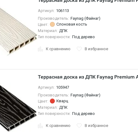
Террасная доска из ДПК Faynag Premium 
Артикул:
106113
Производитель:
Faynag (Файнаг)
Слоновая кость
Цвет:
Материал:
ДПК
Тип поверхности:
Под дерево
К сравнению
В избранное
Террасная доска из ДПК Faynag Premium 
Артикул:
105947
Производитель:
Faynag (Файнаг)
Кварц
Цвет:
Материал:
ДПК
Тип поверхности:
Под дерево
К сравнению
В избранное