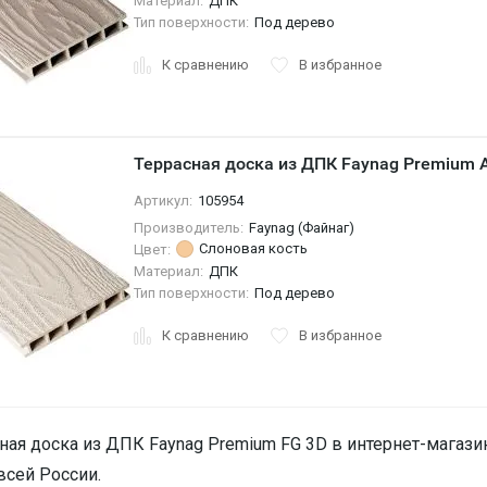
Материал:
ДПК
Тип поверхности:
Под дерево
К сравнению
В избранное
Террасная доска из ДПК Faynag Premium 
Артикул:
105954
Производитель:
Faynag (Файнаг)
Слоновая кость
Цвет:
Материал:
ДПК
Тип поверхности:
Под дерево
К сравнению
В избранное
ная доска из ДПК Faynag Premium FG 3D в интернет-магазин
всей России.