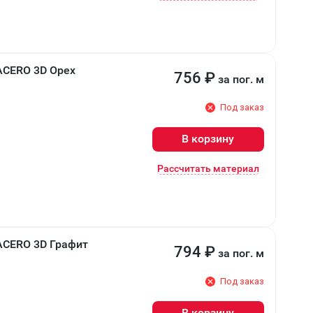
ACERO 3D Орех
756
₽
за пог. м
Под заказ
В корзину
Рассчитать материал
ACERO 3D Графит
794
₽
за пог. м
Под заказ
В корзину