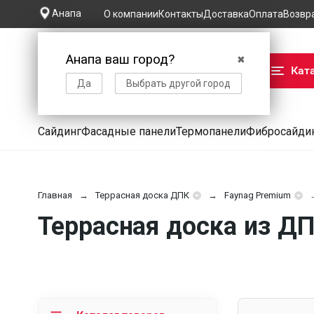
Анапа
О компании
Контакты
Доставка
Оплата
Возвр
Анапа ваш город?
✖
Кат
Да
Выбрать другой город
Сайдинг
Фасадные панели
Термопанели
Фибросайди
Главная
Террасная доска ДПК
Faynag Premium
Террасная доска из ДП