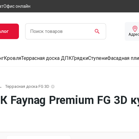
ат
Офис онлайн
алог
Адре
нг
Кровля
Террасная доска ДПК
Грядки
Ступени
Фасадная пли
Террасная доска FG 3D
К Faynag Premium FG 3D к