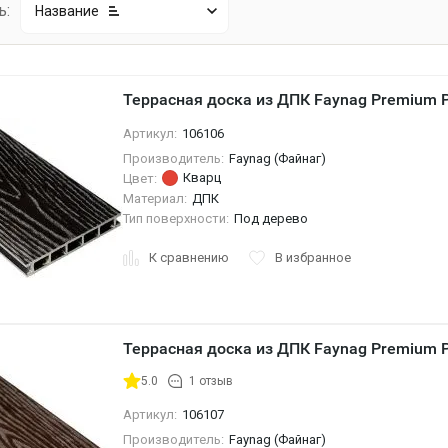
ь:
Название
Террасная доска из ДПК Faynag Premium 
Артикул:
106106
Производитель:
Faynag (Файнаг)
Кварц
Цвет:
Материал:
ДПК
Тип поверхности:
Под дерево
К сравнению
В избранное
Террасная доска из ДПК Faynag Premium 
5.0
1 отзыв
Артикул:
106107
Производитель:
Faynag (Файнаг)