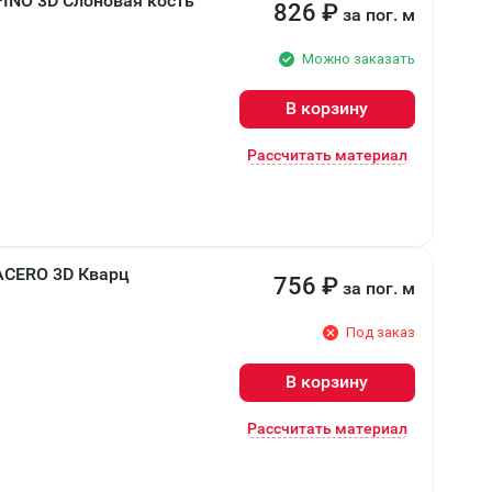
PINO 3D Слоновая кость
826
₽
за пог. м
Можно заказать
В корзину
Рассчитать материал
ACERO 3D Кварц
756
₽
за пог. м
Под заказ
В корзину
Рассчитать материал