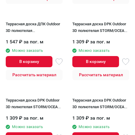
Террасная доска ДПК Outdoor
Террасная доска DPK Outdoor
3D полнотелая
3D полнотелая STORM/OCEAN,
NEVADA/CALIFORNIA, Черный
Черный
1 547
₽
за пог. м
1 309
₽
за пог. м
Можно заказать
Можно заказать
В корзину
В корзину
Рассчитать материал
Рассчитать материал
Террасная доска DPK Outdoor
Террасная доска DPK Outdoor
3D полнотелая STORM/OCEAN,
3D полнотелая STORM/OCEAN,
Коричневая микс
Серый микс
1 309
₽
за пог. м
1 309
₽
за пог. м
Можно заказать
Можно заказать