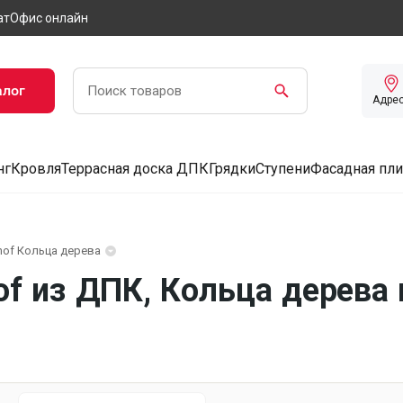
ат
Офис онлайн
алог
Адре
нг
Кровля
Террасная доска ДПК
Грядки
Ступени
Фасадная пли
hof Кольца дерева
of из ДПК, Кольца дерева 