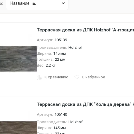
ь:
Название
Террасная доска из ДПК Holzhof "Антраци
Артикул:
105139
Производитель:
Holzhof
Ширина:
145 мм
Толщина:
22 мм
Вес:
2.2 кг
К сравнению
В избранное
Террасная доска из ДПК "Кольца дерева" H
Артикул:
105140
Производитель:
Holzhof
Ширина:
145 мм
Толщина:
22 мм