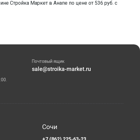
ине Стройка Маркет в Анапе по цене от 536 руб. с
Почтовый ящик
sale@stroika-market.ru
:00.
Сочи
+7 (862) 225-63-23
+