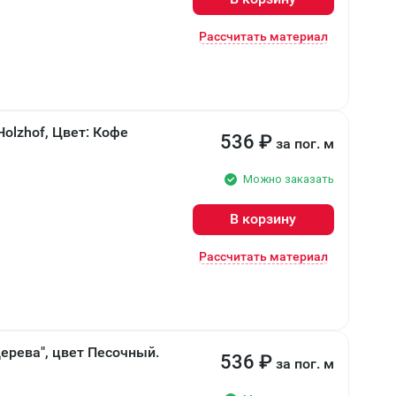
Рассчитать материал
olzhof, Цвет: Кофе
536
₽
за пог. м
Можно заказать
В корзину
Рассчитать материал
дерева", цвет Песочный.
536
₽
за пог. м