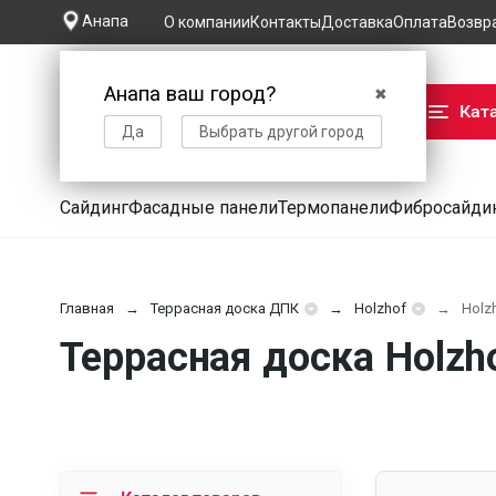
Анапа
О компании
Контакты
Доставка
Оплата
Возвр
Анапа ваш город?
✖
Кат
Да
Выбрать другой город
Сайдинг
Фасадные панели
Термопанели
Фибросайди
Главная
Террасная доска ДПК
Holzhof
Holz
Террасная доска Holzh