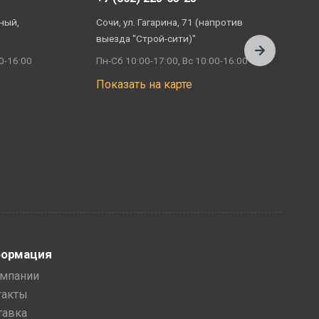
ный,
Сочи, ул. Гагарина, 71 (напротив
А
выезда "Строй-сити)"
П
0-16:00
Пн-Сб 10:00-17:00, Вс 10:00-16:00
П
Показать на карте
ормация
омпании
такты
тавка