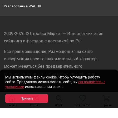
Разработано в
WAHUB
2009-2026 © Стройка Маркет — Интернет-магазин
сайдинга и фасадов с доставкой по РФ
Все права защищены. Размещенная на сайте
информация носит ознакомительный характер,
может меняться без предварительного
уведомления, не является публичной офертой.
Мы используем файлы cookie. Чтобы улучшить работу
ООО «Стройка Маркет» | ОГРН: 1235000079918
сайта. Продолжая использовать сайт, вы
соглашаетесь с
условиями
использования cookie.
Разработано в
WAHUB
Главная
Каталог
Поиск
Мой список
Корзина