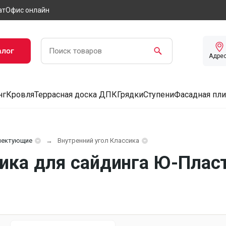
ат
Офис онлайн
алог
Адре
нг
Кровля
Террасная доска ДПК
Грядки
Ступени
Фасадная пли
лектующие
Внутренний угол Классика
ика для сайдинга Ю-Пласт