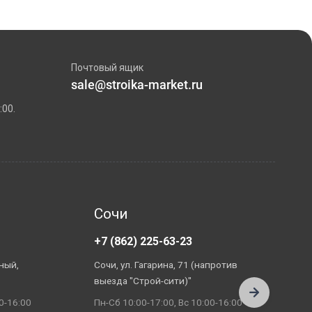
Почтовый ящик
sale@stroika-market.ru
:00.
Сочи
+7 (862) 225-63-23
+
ный,
Сочи, ул. Гагарина, 71 (напротив
А
выезда "Строй-сити)"
П
0-16:00
Пн-Сб 10:00-17:00, Вс 10:00-16:00
П