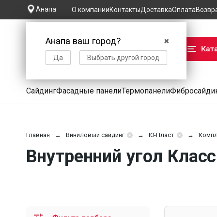
Анапа
О компании
Контакты
Доставка
Оплата
Возвр
Анапа ваш город?
✖
Кат
Да
Выбрать другой город
Сайдинг
Фасадные панели
Термопанели
Фибросайди
Главная
Виниловый сайдинг
Ю-Пласт
Комп
Внутренний угол Класс